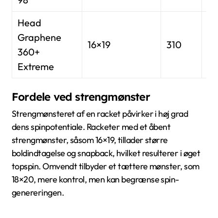
Head
Graphene
16×19
310
2
360+
Extreme
Fordele ved strengmønster
Strengmønsteret af en racket påvirker i høj grad
dens spinpotentiale. Racketer med et åbent
strengmønster, såsom 16×19, tillader større
boldindtagelse og snapback, hvilket resulterer i øget
topspin. Omvendt tilbyder et tættere mønster, som
18×20, mere kontrol, men kan begrænse spin-
genereringen.