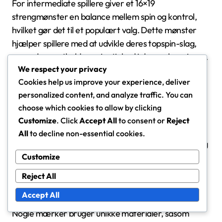
For intermediate spillere giver et 16×19
strengmønster en balance mellem spin og kontrol,
hvilket gør det til et populært valg. Dette mønster
hjælper spillere med at udvikle deres topspin-slag,
mens de opretholder nøjagtighed i deres placeringer.
We respect your privacy
Cookies help us improve your experience, deliver
Avancerede teknologifunktioner
personalized content, and analyze traffic. You can
Moderne spin-venlige racketer inkorporerer
choose which cookies to allow by clicking
avancerede teknologier for at forbedre ydeevnen.
Customize
. Click
Accept All
to consent or
Reject
Funktioner som aerodynamiske rammedesign
All
to decline non-essential cookies.
reducerer modstand, hvilket muliggør hurtigere sving
og mere spin. Derudover forbedrer teknologier som
Customize
vibrationsdæmpningssystemer komfort og følelse,
Reject All
hvilket er afgørende for intermediate spillere.
Accept All
Nogle mærker bruger unikke materialer, såsom