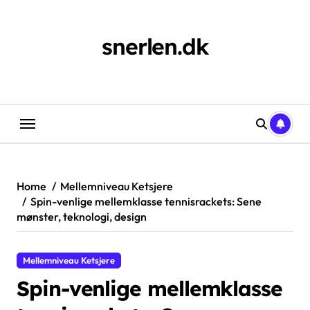
Skip
to
content
snerlen.dk
Home
Mellemniveau Ketsjere
Spin-venlige mellemklasse tennisrackets: Sene
mønster, teknologi, design
Mellemniveau Ketsjere
Spin-venlige mellemklasse