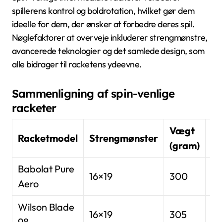
spillerens kontrol og boldrotation, hvilket gør dem
ideelle for dem, der ønsker at forbedre deres spil.
Nøglefaktorer at overveje inkluderer strengmønstre,
avancerede teknologier og det samlede design, som
alle bidrager til racketens ydeevne.
Sammenligning af spin-venlige
racketer
Vægt
Pr
Racketmodel
Strengmønster
(gram)
(U
Babolat Pure
16×19
300
2
Aero
Wilson Blade
16×19
305
2
98