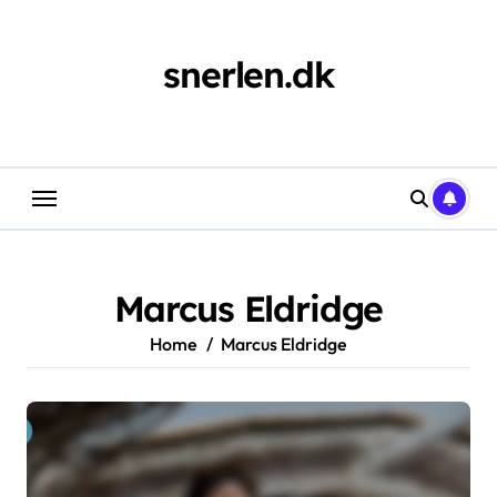
Skip
to
content
snerlen.dk
Marcus Eldridge
Home
Marcus Eldridge