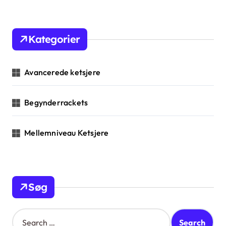
i
n
Kategorier
a
t
Avancerede ketsjere
i
o
Begynderrackets
n
Mellemniveau Ketsjere
Søg
S
e