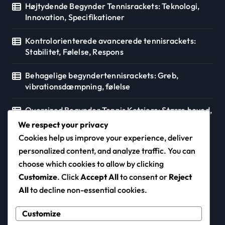
Højtydende Begynder Tennisrackets: Teknologi,
Innovation, Specifikationer
Kontrolorienterede avancerede tennisrackets:
Stabilitet, Følelse, Respons
Behagelige begyndertennisrackets: Greb,
vibrationsdæmpning, følelse
Oversized Begynder Tennis Ketsjere: Større hoved,
Tilgivelse, Kraft
We respect your privacy
Cookies help us improve your experience, deliver
personalized content, and analyze traffic. You can
choose which cookies to allow by clicking
snerlen.dk
Customize
. Click
Accept All
to consent or
Reject
All
to decline non-essential cookies.
Customize