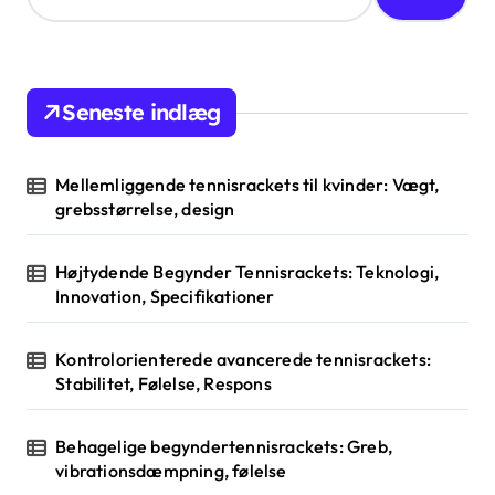
a
r
c
h
Seneste indlæg
f
o
r
Mellemliggende tennisrackets til kvinder: Vægt,
:
grebsstørrelse, design
Højtydende Begynder Tennisrackets: Teknologi,
Innovation, Specifikationer
Kontrolorienterede avancerede tennisrackets:
Stabilitet, Følelse, Respons
Behagelige begyndertennisrackets: Greb,
vibrationsdæmpning, følelse