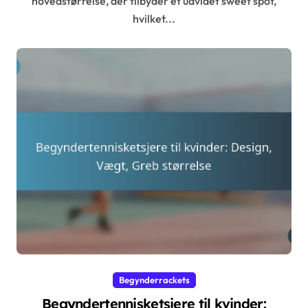
hovedstørrelse, der tilbyder et udvidet sweet spot,
hvilket...
Begynderrackets
Begyndertennisketsjere til kvinder: