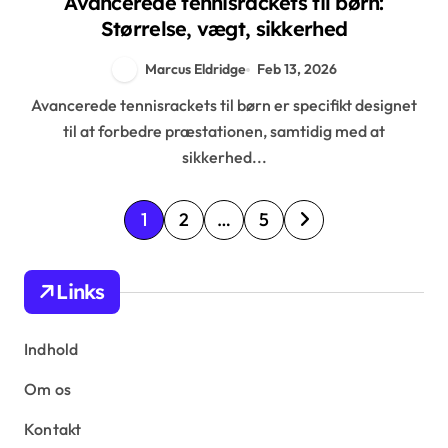
Avancerede tennisrackets til børn:
Størrelse, vægt, sikkerhed
Marcus Eldridge
Feb 13, 2026
Avancerede tennisrackets til børn er specifikt designet
til at forbedre præstationen, samtidig med at
sikkerhed...
P
1
2
…
5
o
s
Links
t
s
Indhold
p
Om os
a
Kontakt
g