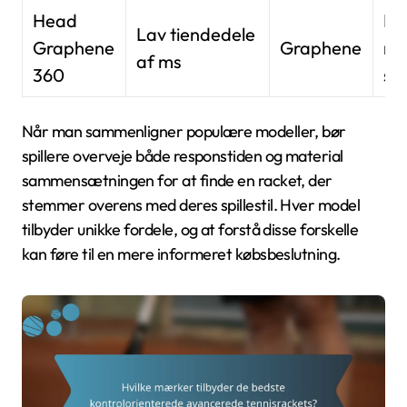
Head
Me
Lav tiendedele
Graphene
Graphene
me
af ms
360
sta
Når man sammenligner populære modeller, bør
spillere overveje både responstiden og material
sammensætningen for at finde en racket, der
stemmer overens med deres spillestil. Hver model
tilbyder unikke fordele, og at forstå disse forskelle
kan føre til en mere informeret købsbeslutning.