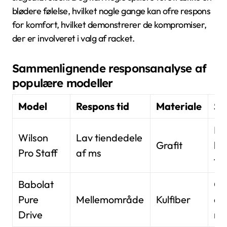
blødere følelse, hvilket nogle gange kan ofre respons
for komfort, hvilket demonstrerer de kompromiser,
der er involveret i valg af racket.
Sammenlignende responsanalyse af
populære modeller
Model
Respons tid
Materiale
Sp
Fr
Wilson
Lav tiendedele
Grafit
ko
Pro Staff
af ms
føl
Babolat
Go
Pure
Mellemområde
Kulfiber
an
Drive
re