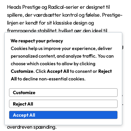
Heads Prestige og Radical-serier er designet til
spillere, der værdsætter kontrol og følelse. Prestige-
linjen er kendt for sit klassiske design og
fremragende stabilitet, hvilket gør den ideel til
spillere, der rammer med præcision. Radical-serien,
We respect your privacy
selvom den er lidt mere tilgivende, opretholder stadig
Cookies help us improve your experience, deliver
fokus på kontrol og alsidighed.
personalized content, and analyze traffic. You can
choose which cookies to allow by clicking
Når man overvejer Head-rackets, skal man være
Customize
. Click
Accept All
to consent or
Reject
All
to decline non-essential cookies.
opmærksom på grebsstørrelsen og rammes stivhed.
Et komfortabelt greb kan have en betydelig
Customize
indvirkning på præstationen, mens en stivere ramme
kan forbedre kraften, men muligvis reducere følelsen.
Reject All
Mange avancerede spillere foretrækker en
Accept All
grebsstørrelse, der giver et sikkert greb uden
overdreven spænding.